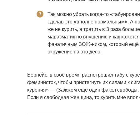
Так можно убрать когда-то «табуирова
сделав это «вполне нормальным». А по
же не курить, а тратить в 3 раза боль
маразматик по внушению и как кажется
фанатичным ЗОЖ-ником, который ещё и 
окружение на это дело.
Бернейс, в своё время распотрошил табу с ку
феминисток, чтобы пристегнуть их силами к си
курения» — (Зажжем ещё один факел свободы,
Если я свободная женщина, то курить мне впол