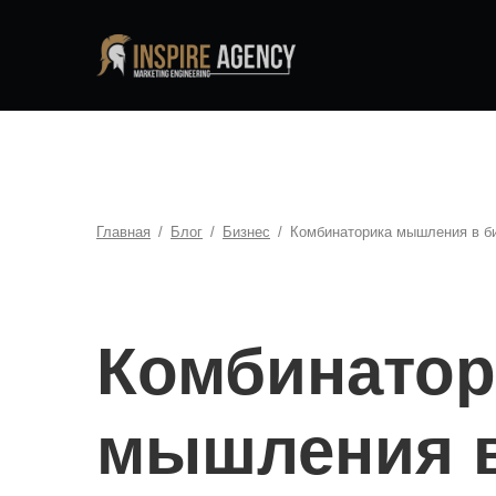
Главная
/
Блог
/
Бизнес
/
Комбинаторика мышления в б
Комбинатор
мышления в