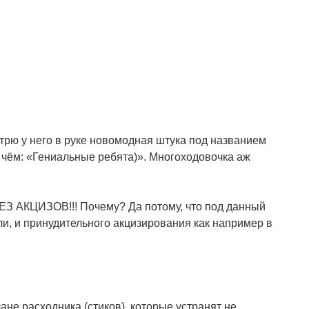
трю у него в руке новомодная штука под названием
о чём: «Гениальные ребята)». Многоходовочка аж
БЕЗ АКЦИЗОВ!!! Почему? Да потому, что под данный
ли, и принудительного акцизирования как например в
не расходника (стиков), которые устранят не