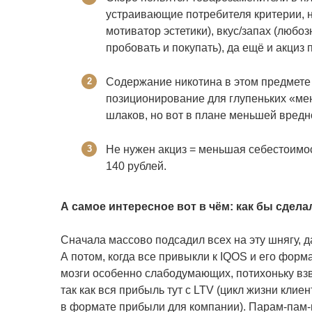
устраивающие потребителя критерии, н
мотиватор эстетики), вкус/запах (любо
пробовать и покупать), да ещё и акциз 
Содержание никотина в этом предмете 
позиционирование для глупеньких «мене
шлаков, но вот в плане меньшей вредн
Не нужен акциз = меньшая себестоимос
140 рублей.
А самое интересное вот в чём: как бы сделал
Сначала массово подсадил всех на эту шнягу, д
А потом, когда все привыкли к IQOS и его форма
мозги особенно слабодумающих, потихоньку взв
так как вся прибыль тут с LTV (цикл жизни клиен
в формате прибыли для компании). Парам-па