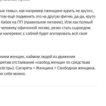
ные темы», как например «женщине курить не круто»,
том ещё подменить это на другую фигню, да-да, круто
ше бабок на ПП (правильное питание). Или как полный
 человеку офигенной логике, резко стать сыроедом,
наперевес с саблей будет агитировать всё своё
рением женщин, наймом людей из движения
гаретам отстаивание «свобод женщин по средствам
 сёстры). Сигарета + Женщина = Свободная женщина.
не себе можно.