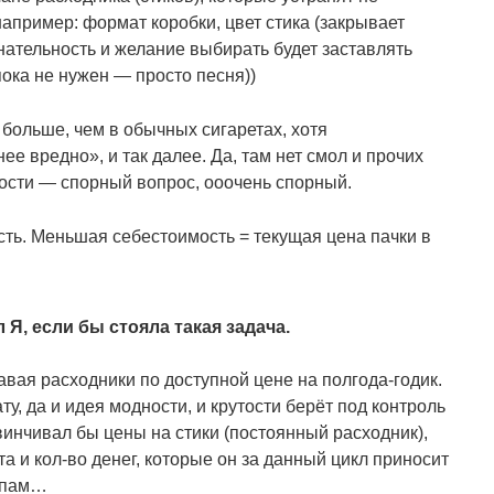
апример: формат коробки, цвет стика (закрывает
знательность и желание выбирать будет заставлять
пока не нужен — просто песня))
больше, чем в обычных сигаретах, хотя
е вредно», и так далее. Да, там нет смол и прочих
ости — спорный вопрос, ооочень спорный.
ть. Меньшая себестоимость = текущая цена пачки в
 Я, если бы стояла такая задача.
авая расходники по доступной цене на полгода-годик.
ту, да и идея модности, и крутости берёт под контроль
инчивал бы цены на стики (постоянный расходник),
та и кол-во денег, которые он за данный цикл приносит
м-пам…