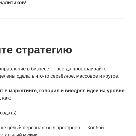
налитиков!
те стратегию
направление в бизнесе — всегда простраивайте
целены сделать что-то серьёзное, массовое и крутое.
 в маркетинге, говорил и внедрял идеи на уровне
 как:
оздать).
обще целый персонаж был простроен — Ковбой
рутальный мужик.