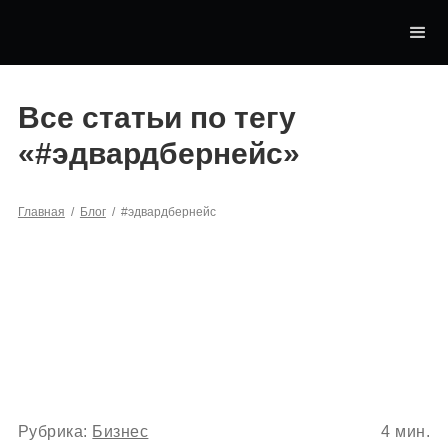
Все статьи по тегу
«
#эдвардбернейс
»
Главная
/
Блог
/
#эдвардбернейс
Рубрика:
Бизнес
4
мин.