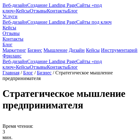
Веб-дизайн
Создание Landing Page
Сайты «под
ключ»
Кейсы
Отзывы
Контакты
Блог
Услуги
Веб-дизайн
Создание Landing Page
Сайты под ключ
Кейсы
Отзывы
Контакты
Блог
Маркетинг
Бизнес
Мышление
Дизайн
Кейсы
Инструментарий
Фриланс
Веб-дизайн
Создание Landing Page
Сайты «под
ключ»
Кейсы
Отзывы
Контакты
Блог
Главная
/
Блог
/
Бизнес
/
Стратегическое мышление
предпринимателя
Стратегическое мышление
предпринимателя
Время чтения:
3
мин.