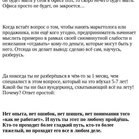
он будет мыть у себя в офисе пол, то скоро нечего будет мыть.
Офиса просто не будет, он закроется…
Когда встаёт вопрос о том, чтобы нанять маркетолога или
продажника, или ещё кого угодно, предприниматель начинает
мыслить примерно в рамках своей сиюминутной слабости и
нежелания «отдавать» кому-то деньги, которые могут быть у
него. Отсюда он делает вывод: сделаю всё сам, научусь,
разберусь.
Да никогда ты не разберёшься в чём-то за 1 месяц, чем
специалист в этом вопросе, который на это вбухал 5-7 лет!
Какой бы ты ни был вундеркинд, схватывающий всё на лету!
Почему? Ответ простой:
Нет опыта, нет ошибок, нет шишек, нет понимания того
«как не работает». И путь ты этот по любому пройдёшь.
Кто-то проходит более гладкий путь, кто-то более
тяжелый, но проходят его все в любом деле.