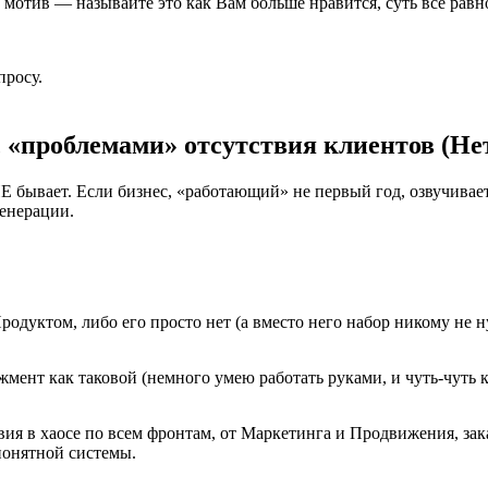
 мотив — называйте это как Вам
больше нравится, суть всё равно
просу.
с «проблемами» отсутствия клиентов (Не
НЕ бывает. Если бизнес, «работающий» не первый год, озвучивае
генерации.
родуктом, либо его просто нет (а вместо него набор никому не н
мент как таковой (немного умею работать руками, и чуть-чуть 
ия в хаосе по всем фронтам, от Маркетинга и Продвижения, за
 понятной системы.