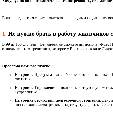
Хочу/нужно больше клиентов – это потребность,
стремление,
Решил поделиться своими мыслями и выводами по данному во
1.
Не нужно брать в работу заказчиков 
В 99 из 100 случаев – Вы ничем не сможете им помочь. Чудес 
отнюдь не в том «решении», которое у Вас просят в виде Лидо
Проблема намного глубже.
На уровне Продукта
– он либо «не готов» называться П
платить);
На уровне Управления
– полностью отсутствует менедж
«управлять»;
На уровне отсутствия долгосрочной стратегии.
Действ
них нет алгоритма, регламента, структуры, и тем более