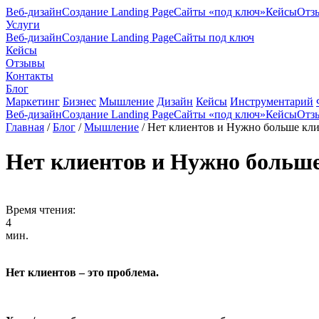
Веб-дизайн
Создание Landing Page
Сайты «под ключ»
Кейсы
Отз
Услуги
Веб-дизайн
Создание Landing Page
Сайты под ключ
Кейсы
Отзывы
Контакты
Блог
Маркетинг
Бизнес
Мышление
Дизайн
Кейсы
Инструментарий
Веб-дизайн
Создание Landing Page
Сайты «под ключ»
Кейсы
Отз
Главная
/
Блог
/
Мышление
/
Нет клиентов и Нужно больше кли
Нет клиентов и Нужно больше 
Время чтения:
4
мин.
Нет клиентов – это проблема.