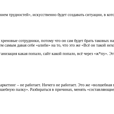
ем трудностей», искусственно будет создавать ситуации, в кото
реновые сотрудники, потому что он сам будет брать таковых на р
м самым давая себе «алиби» на то, что это же «Всё он такой нехо
анизация какая попало, сайт какой попало, всё через «ж*пу». Это
аркетинг – не работает. Ничего не работает. Это же «волшебная 
лшебную палку». Разбираться в причинах, менять «составляющие