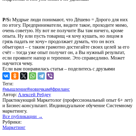
P/S:
Мудрые люди понимают, что Дёшево = Дорого для них
по итогу. Предприниматели, видите такое, проходите мимо,
очень советую. Ну вот не получите Вы там ничего, кроме
опыта. Ну или пусть товарищ «я хочу кушать, но лицом в
грязь падать не хочу» продолжает думать, что он всех
объегорил – с таким грамотно достигайте своих целей за его
счёт – тогда уже опыт получит он, а Вы нужный результат,
если проявите напор и терпение. Это справедливо. Может
научится чему.
Если вам понравилась статья – поделитесь с друзьями
Теги:
#мышление
#новичкам
#фриланс
Автор:
Алексей Ребдеу
Практикующий Маркетолог (профессиональный опыт 6+ лет)​
и Бизнес-консультант. Индивидуальное обучение Системному
маркетингу.
Все публикации
→
Рубрики:
Маркетинг