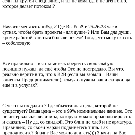
если ты крутой специалист, и ты не команда и не агентство,
которое делает потоком!?
Научите меня кто-нибудь? Где Вы берёте 25-26-28 час в
сутках, чтобы брать проекты «для души»? Или Вам для души,
кроме работой заняться больше нечем? Тогда, что могу сказать
– соболезную.
Всё правильно – вы пытаетесь обернуть свою слабую
позицию нужды, да ещё чтобы Эго не пострадало. Вы что,
реально верите в то, что в B2B (если вы забыли – Ваши
клиенты Предприниматели), кому-то нужны ваши скидки, да
ещё и в услугах?!
С чего вы их дадите? Где объективная цена, которой не
существует? Ваша цена – это в 99% номинальные данные. Это
не интервальная величина, которую можно проанализировать
и сказать – Ну да, со скидкой. Это блин не хлеб и не арматура.
Правильно, со своей маржи подвинетесь типа. Так
преподносите? Значит Вас можно двигать)))) Значит на Вас