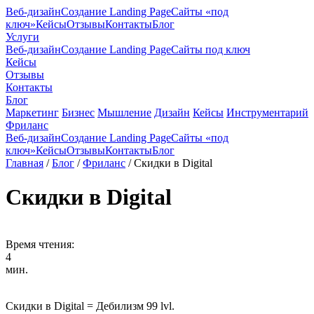
Веб-дизайн
Создание Landing Page
Сайты «под
ключ»
Кейсы
Отзывы
Контакты
Блог
Услуги
Веб-дизайн
Создание Landing Page
Сайты под ключ
Кейсы
Отзывы
Контакты
Блог
Маркетинг
Бизнес
Мышление
Дизайн
Кейсы
Инструментарий
Фриланс
Веб-дизайн
Создание Landing Page
Сайты «под
ключ»
Кейсы
Отзывы
Контакты
Блог
Главная
/
Блог
/
Фриланс
/
Скидки в Digital
Скидки в Digital
Время чтения:
4
мин.
Скидки в Digital = Дебилизм 99 lvl.