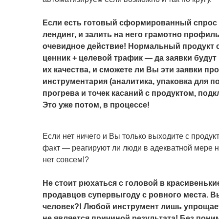
Если есть готовый сформированный спрос 
лендинг, и залить на него грамотно профи
очевидное действие! Нормальный продукт
ценник + целевой трафик — да заявки будут
их качества, и сможете ли Вы эти заявки пр
инструментария (аналитика, упаковка для 
прогрева и точек касаний с продуктом, подк
Это уже потом, в процессе!
Если нет ничего и Вы только выходите с проду
факт — реагируют ли люди в адекватной мере н
нет совсем!?
Не стоит рюхаться с головой в красивеньк
продавцов супервыгоду с ровного места. В
человек?! Любой инструмент лишь упрощае
не является причиной результата! Без пон