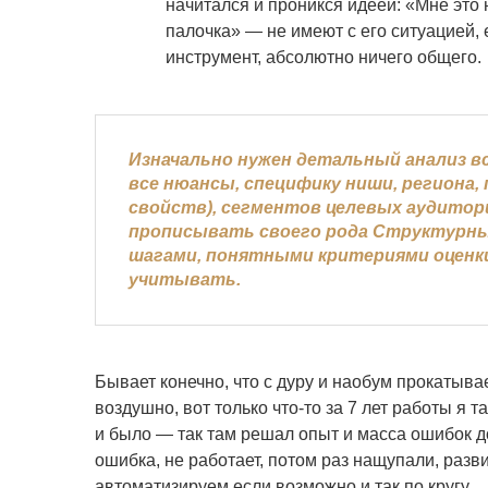
начитался и проникся идеей: «Мне это
палочка» — не имеют с его ситуацией,
инструмент, абсолютно ничего общего.
Изначально нужен детальный анализ в
все нюансы, специфику ниши, региона,
свойств), сегментов целевых аудитори
прописывать своего рода Структурны
шагами, понятными критериями оценки 
учитывать.
Бывает конечно, что с дуру и наобум прокатывае
воздушно, вот только что-то за 7 лет работы я т
и было — так там решал опыт и масса ошибок до
ошибка, не работает, потом раз нащупали, раз
автоматизируем если возможно и так по кругу.