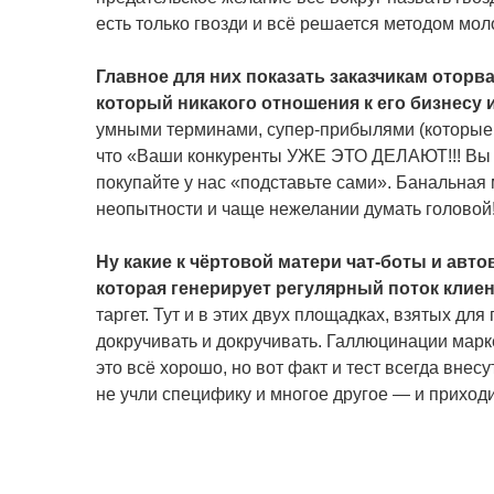
есть только гвозди и всё решается методом моло
Главное для них показать заказчикам отор
который никакого отношения к его бизнесу и
умными терминами, супер-прибылями (которые в
что «Ваши конкуренты УЖЕ ЭТО ДЕЛАЮТ!!! Вы ж
покупайте у нас «подставьте сами». Банальная
неопытности и чаще нежелании думать головой
Ну какие к чёртовой матери чат-боты и авто
которая генерирует регулярный поток клие
таргет. Тут и в этих двух площадках, взятых дл
докручивать и докручивать. Галлюцинации марк
это всё хорошо, но вот факт и тест всегда внесу
не учли специфику и многое другое — и приходи