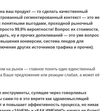
на ваш продукт — то сделать качественный
льтрованный сегментированный контекст — это же
 с понятными выгодами, проходной рыночный
 просто 99,9% вероятности! Вопрос их стоимости,
одать, ну и прочих допиливаний — это уже вопрос
повышения конверсии, система лендов для
лючение других источников трафика и прочее).
ктом на рынок — главное понять один единственный
а Ваше предложение или реакции слабая, а может её
ие инструменты, сулящие через говорливых
ы сами-то в это верите как здравомыслящий
т и повышает эффективность процесса, но никак
имания «ЗАЧЕМ» и «КАК ИМЕННО» ничего не будет!