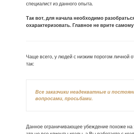
специалист из данного опыта.
Так вот, для начала необходимо разобратьс
охарактеризовать. Главное не врите самому
Чаще всего, у людей с низким порогом личной от
так:
Все заказчики неадекватные и постоя
вопросами, просьбами.
Данное ограничивающее убеждение похоже на ж
это не все клиенты козлы, а Вы работаете с ко