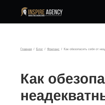
Главная
/
Блог
/
Фриланс
/
Как обезопасить себя от не
Как обезопа
неадекватн