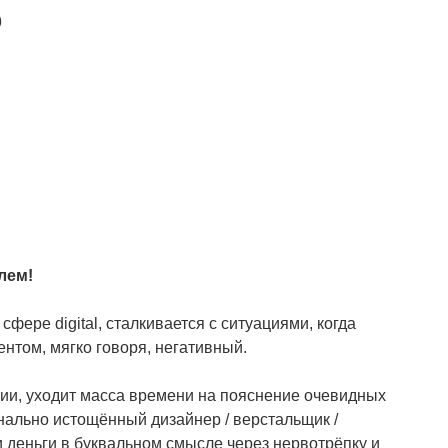
?
лем!
фере digital, сталкивается с ситуациями,
когда
ентом, мягко говоря, негативный.
гии, уходит масса времени на пояснение очевидных
онально истощённый дизайнер / верстальщик /
ои деньги в буквальном смысле через нервотрёпку и