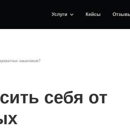
Услуги
Кейсы
Отзыв
адекватных заказчиков?
сить себя от
ых