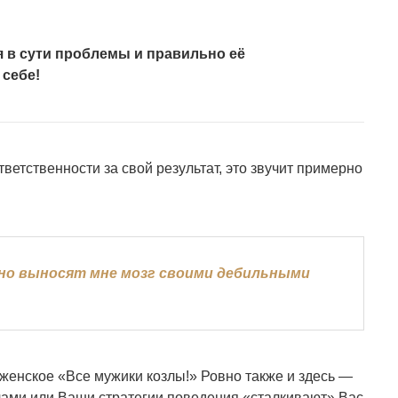
я в сути проблемы и правильно её
 себе!
ветственности за свой результат, это звучит примерно
нно выносят мне мозг своими дебильными
енское «Все мужики козлы!» Ровно также и здесь —
злами или Ваши стратегии поведения «сталкивают» Вас